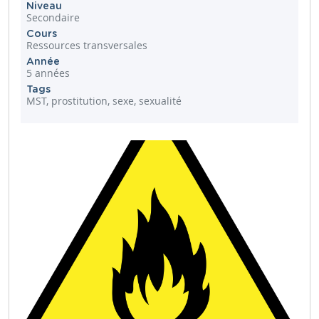
Niveau
Secondaire
Cours
Ressources transversales
Année
5 années
Tags
MST, prostitution, sexe, sexualité