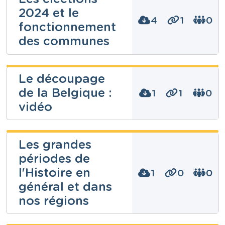
2024 et le
4
1
0
fonctionnement
des communes
dominique
Le découpage
borcy
de la Belgique :
1
1
0
Niveau
vidéo
Fondamental
Cours
Education à la philosophie et la citoyenneté
Jeoffrey Jonet
Les grandes
Année
4 années
périodes de
Tags
Belgique, citoyenneté, citoyens, Communautés, CPC,
Niveau
l'Histoire en
1
0
0
Secondaire
démocratie, éducation à la citoyenneté, Education à
général et dans
la philosophie et la citoyenneté, élections, état,
Cours
Philosophie et citoyenneté, régions
Géographie - Etude du milieu
nos régions
Année
2 années