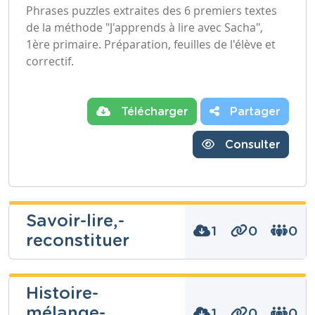
Phrases puzzles extraites des 6 premiers textes
de la méthode "J'apprends à lire avec Sacha",
1ère primaire. Préparation, feuilles de l'élève et
correctif.
Télécharger
Partager
Consulter
Savoir-lire,-
1
0
0
reconstituer
rosanna
Histoire-
moucheron
mélange-
1
0
0