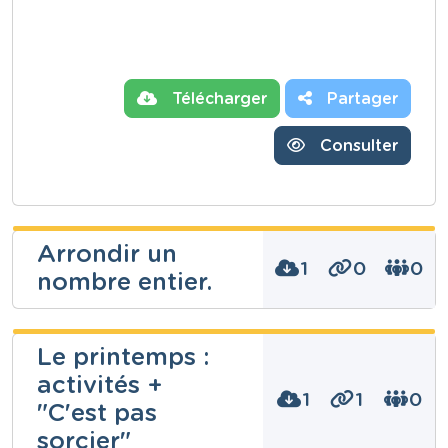
Télécharger
Partager
Consulter
Arrondir un
1
0
0
nombre entier.
Le printemps :
activités +
Niveau
Fondamental
1
1
0
"C'est pas
Cours
Mathématiques
sorcier"