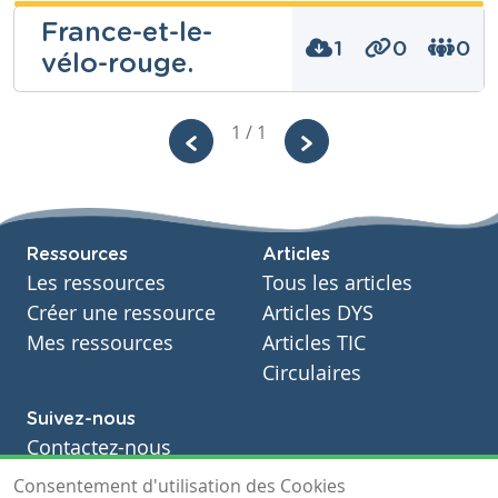
Raphaëlla
France-et-le-
Mazzulli
1
0
0
vélo-rouge.
Niveau
Marie-
Secondaire
Christine
1 / 1
Cours
Français
Schirvel
Année
Secondaire – Troisième année
Niveau
Fondamental
Tags
rouge.
Cours
Ressources
Articles
Français
Les ressources
Tous les articles
Année
Primaire – Deuxième année
Créer une ressource
Articles DYS
Tags
Mes ressources
Articles TIC
France, rouge., vélo
Circulaires
Suivez-nous
Contactez-nous
Soutien scolaire
Consentement d'utilisation des Cookies