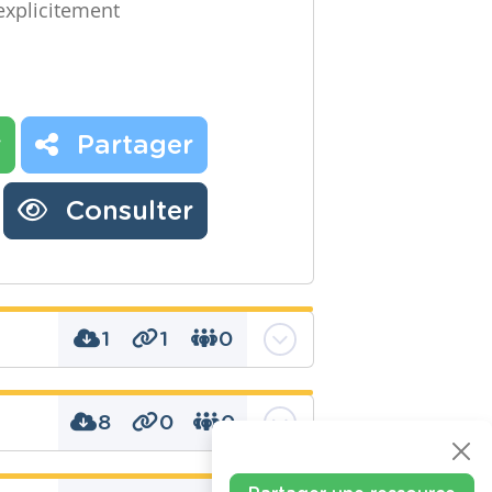
 explicitement
r
Partager
Consulter
1
1
0
8
0
0
sange, parallélogramme,
ères, trapèze, triangle