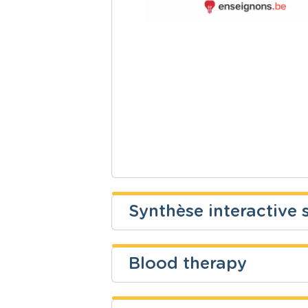
Synthèse interactive s
Frédéric Stablum
Blood therapy
Niveau
Cours
kevin iacobellis
Fondamental
Mathématiq