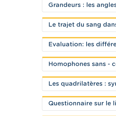
Grandeurs : les angle
Niveau
Cours
Martin Gou
Fondamental
Mathématiq
Le trajet du sang dan
Niveau
Cours
Fondamental
Mathématiq
Evaluation: les diffé
Niveau
Cours
Fondamental
Eveil scienti
Homophones sans - cen
Niveau
Cours
Héloïse Tassigny
Fondamental
Eveil scienti
Les quadrilatères : s
Niveau
Cours
Sylvie Leroy
Fondamental
Français
Questionnaire sur le l
Niveau
Cours
Elodie Thiel