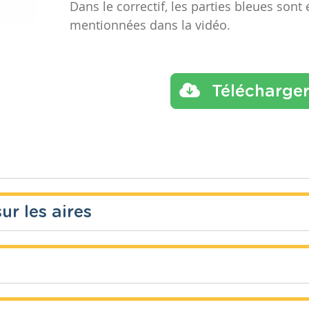
Dans le correctif, les parties bleues sont
mentionnées dans la vidéo.
Télécharge
ur les aires
Année
Tags
aire, lo
ues
2 années
quadrilat