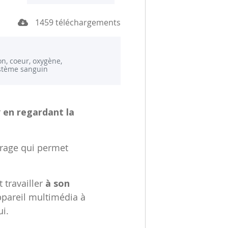
1459 téléchargements
on, coeur, oxygène,
stème sanguin
r
en regardant la
trage qui permet
t travailler
à son
ppareil multimédia à
ui.