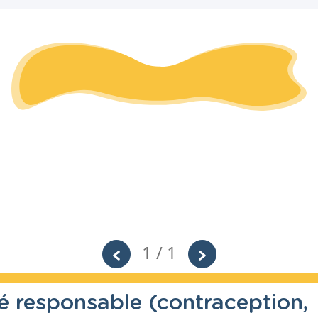
1 / 1
té responsable (contraception,