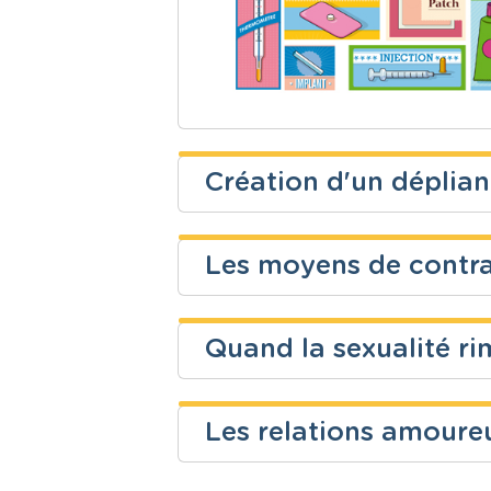
Création d'un déplia
Les moyens de contr
Niveau
Cours
Secondaire
Sciences - B
Quand la sexualité r
Niveau
Cours
Secondaire
Ressources 
Les relations amoureu
Niveau
Cours
Secondaire
Ressources 