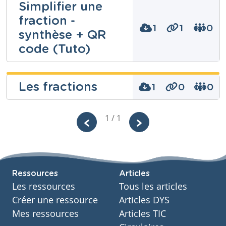
Simplifier une
fraction -
Niveau
Fondamental
1
1
0
synthèse + QR
Cours
Mathématiques
code (Tuto)
Année
3 années
Enseignons.be
Tags
Les fractions
dénominateur, équivalente, fraction, fractions,
1
0
0
ASBL
genially, Numerateur, simplification
Niveau
Océane
1 / 1
Fondamental
Pierard
Cours
Mathématiques
Niveau
Année
Secondaire
3 années
Cours
Tags
Ressources
Articles
Mathématiques
fraction, simplification, simplifier
Les ressources
Tous les articles
Année
Secondaire – Première année
Créer une ressource
Articles DYS
Tags
Mes ressources
Articles TIC
simplification