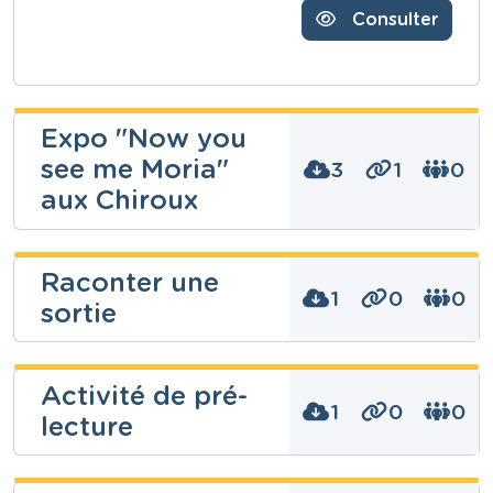
Consulter
Expo "Now you
see me Moria"
3
1
0
aux Chiroux
Laurent
Raconter une
Merenne
1
0
0
sortie
Niveau
Secondaire
fabienne
Cours
Activité de pré-
Français
begon
1
0
0
lecture
Année
5 années
Niveau
Fondamental
Tags
culture, culturelle, expo, exposition, PECA, sortie,