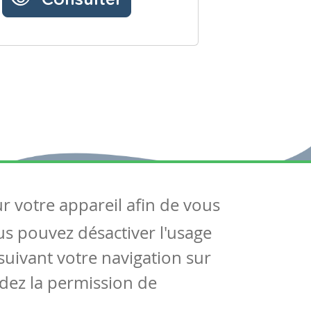
ur votre appareil afin de vous
uivez-nous
ous pouvez désactiver l'usage
ntactez-nous
Soutien scolaire
uivant votre navigation sur
Notre page Facebook
dez la permission de
S'inscrire à notre newsletter