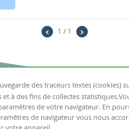
1 / 1
auvegarde des traceurs textes (cookies) s
Articles
S
et à des fins de collectes statistiques.V
Tous les articles
Co
Articles DYS
paramètres de votre navigateur. En pours
Articles TIC
aramètres de navigateur vous nous accor
Circulaires
r votre appareil.