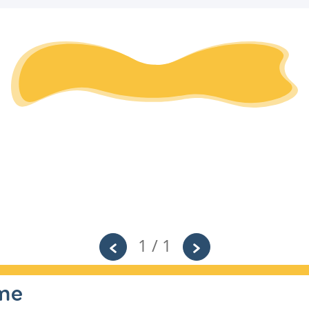
1 / 1
sme