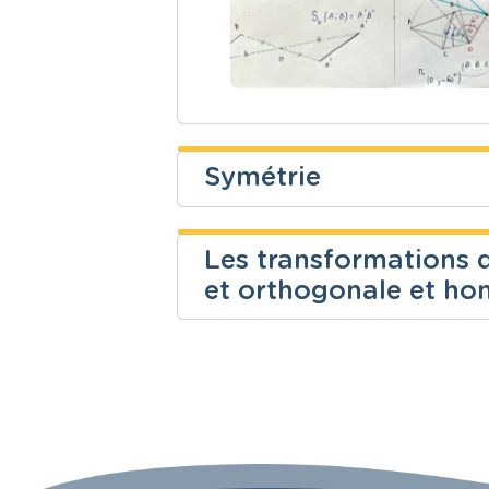
Symétrie
Lune Hendrickx
Les transformations d
Niveau
Cours
et orthogonale et ho
Fondamental
Mathématiq
Niveau
Cours
Fondamental
Mathématiq