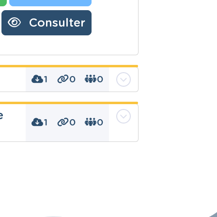
Consulter
1
0
0
e
1
0
0
ymetrie, centre, espace,
e, symétrie, symétrie
, symétrie orthogonale
e, homotéthie,
ie, symétrie, symétrie
le, transformation,
mations, translation,
ion Symétrie