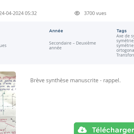
24-04-2024 05:32
3700 vues
Année
Tags
Axe de s
symétrie
Secondaire – Deuxième
ues
symétrie
année
ortogona
Transfor
Brève synthèse manuscrite - rappel.
Télécharge