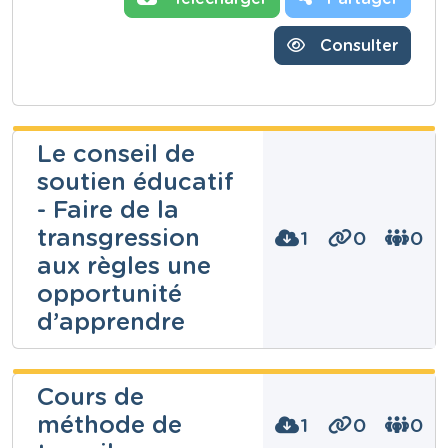
Consulter
Le conseil de
soutien éducatif
- Faire de la
transgression
1
0
0
aux règles une
opportunité
d’apprendre
Fabrice Ligny
Cours de
méthode de
1
0
0
Niveau