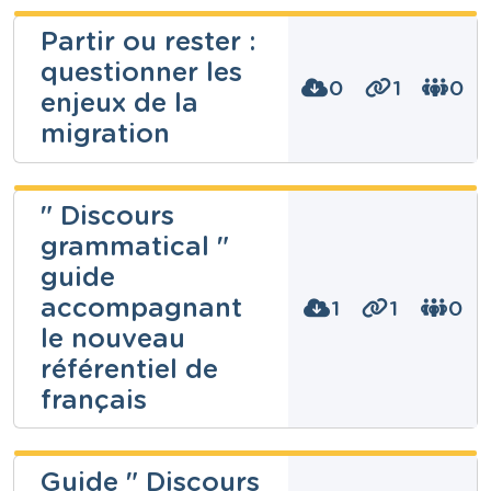
Partir ou rester :
questionner les
0
1
0
enjeux de la
migration
SCI Projets
Internationaux
" Discours
grammatical "
Niveau
Secondaire
guide
Cours
Géographie - Etude du milieu
accompagnant
1
1
0
Année
le nouveau
4 années
référentiel de
Tags
conséquence des migrations, immigration, migrant,
français
migration, Migrations, Politiques migratoires,
réfugiés, Stéréotypes et préjugés
Enseignons.be
Guide " Discours