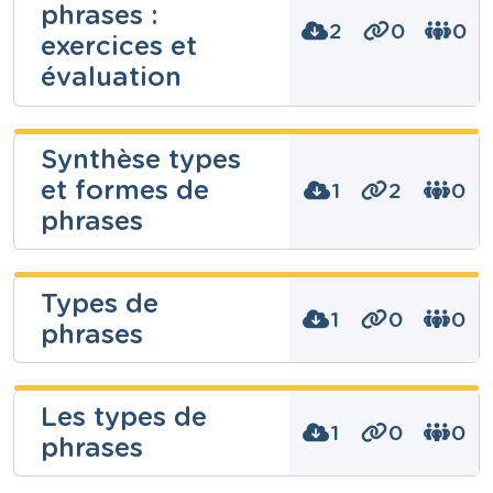
phrases :
2
0
0
exercices et
évaluation
Stéphanie
Synthèse types
Noben
et formes de
1
2
0
Niveau
phrases
Fondamental
Cours
Français
Geiregat
Types de
Année
Camille
3 années
1
0
0
phrases
Tags
phrase, phrase impérative, phrase interrogative,
Niveau
Fondamental
phrase non verbale, phrases, types de phrases,
types phrases
Cours
Les types de
Français
1
0
0
phrases
Année
Niveau
3 années
Fondamental
Tags
Cours