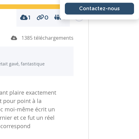
Contactez-nous
1
0
0
1385 téléchargements
tait gavé, fantastique
ant plaire exactement
 pour point à la
onc moi-même écrit un
rnier et ce fut un réel
e correspond