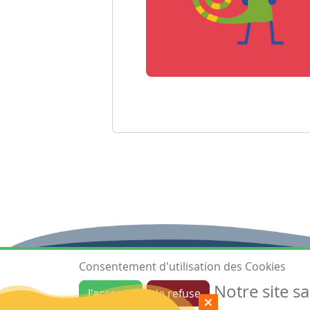
Consentement d'utilisation des Cookies
Notre site s
J'accepte
Je refuse
Ressources