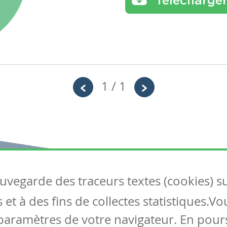
Télécharge
1 / 1
auvegarde des traceurs textes (cookies) s
Articles
S
et à des fins de collectes statistiques.V
Tous les articles
Co
Articles DYS
paramètres de votre navigateur. En pours