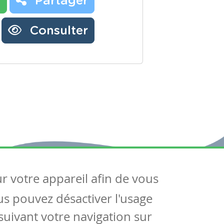
r
Partager
Consulter
ur votre appareil afin de vous
uivez-nous
ous pouvez désactiver l'usage
ntactez-nous
Soutien scolaire
uivant votre navigation sur