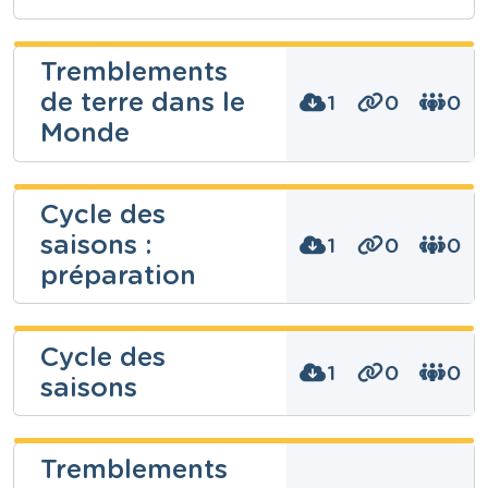
Tremblements
de terre dans le
1
0
0
Monde
Jean-
Pierre De
Cycle des
Leener
saisons :
1
0
0
Niveau
préparation
Fondamental
Jean-
Cours
Eveil géographique
Pierre De
Cycle des
Année
Leener
Primaire – Sixième année
1
0
0
saisons
Tags
Niveau
Jean-
Fondamental
Pierre De
Cours
Tremblements
Eveil scientifique
Leener