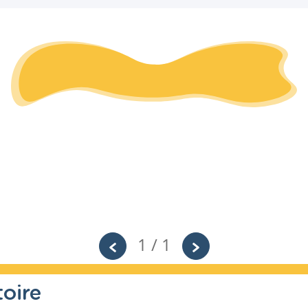
1 / 1
oire