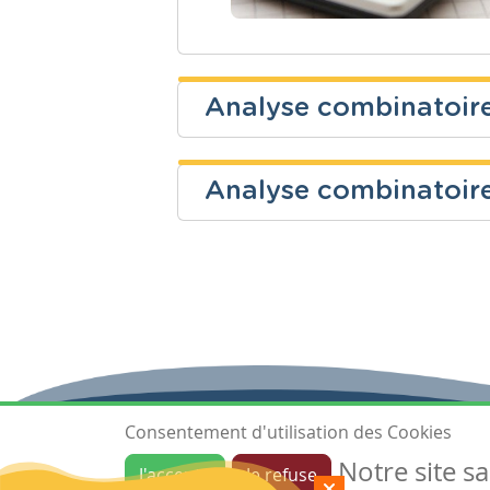
Analyse combinatoir
Analyse combinatoire 
Niveau
Cours
Secondaire
Mathématiq
Niveau
Cours
Secondaire
Mathématiq
Consentement d'utilisation des Cookies
Notre site s
J'accepte
Je refuse
Ressources