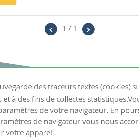
1 / 1
auvegarde des traceurs textes (cookies) s
Articles
S
et à des fins de collectes statistiques.V
Tous les articles
Co
Articles DYS
paramètres de votre navigateur. En pours
Articles TIC
aramètres de navigateur vous nous accor
Circulaires
r votre appareil.