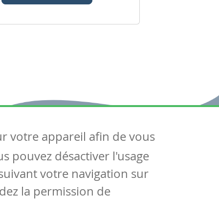
ur votre appareil afin de vous
uivez-nous
ous pouvez désactiver l'usage
ntactez-nous
Soutien scolaire
uivant votre navigation sur
Notre page Facebook
dez la permission de
S'inscrire à notre newsletter