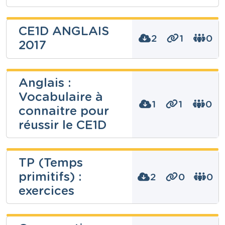
CE1D ANGLAIS
2
1
0
2017
Matteo Cane
Anglais :
Vocabulaire à
1
1
0
Niveau
connaitre pour
Secondaire
réussir le CE1D
Cours
Anglais
Année
Matteo Cane
Secondaire – Deuxième année
TP (Temps
Tags
CE1D, compréhension
primitifs) :
2
0
0
Niveau
exercices
Secondaire
Cours
Anglais
Matteo Cane