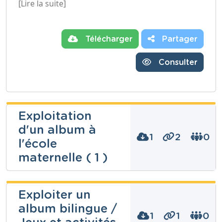
[Lire la suite]
Télécharger
Partager
Consulter
Exploitation
d'un album à
1
2
0
l'école
maternelle ( 1 )
Kembellec
Exploiter un
Catherine
album bilingue /
1
1
0
Niveau