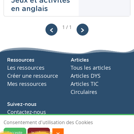
Jeux et activités
Fondamental
en anglais
Cours
Ressources transversales
Année
Kembellec
4 années
1 / 1
Catherine
Tags
animaux, automne, discrimination, forêt, loup,
préjugé, préjugés
Niveau
Fondamental
Cours
Ressources
Articles
Anglais
Les ressources
Tous les articles
Année
7 années
Créer une ressource
Articles DYS
Tags
Mes ressources
Articles TIC
anglais, jeux, Vocabulaire, vocabulary
Circulaires
Suivez-nous
Contactez-nous
Soutien scolaire
Consentement d'utilisation des Cookies
Notre page Facebook
J'accepte
Je refuse