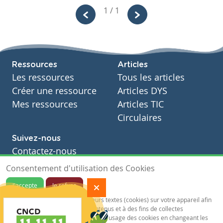
laetitia
1 / 1
kesteloot
Niveau
Fondamental
Cours
Ressources
Articles
Français
Les ressources
Tous les articles
Année
Primaire – Cinquième année
Créer une ressource
Articles DYS
Tags
Mes ressources
Articles TIC
Circulaires
Suivez-nous
Contactez-nous
Soutien scolaire
Consentement d'utilisation des Cookies
Notre page Facebook
J'accepte
Je refuse
S'inscrire à notre newsletter
Notre site sauvegarde des traceurs textes (cookies) sur votre appareil afin
de vous garantir de meilleurs contenus et à des fins de collectes
statistiques.Vous pouvez désactiver l'usage des cookies en changeant les