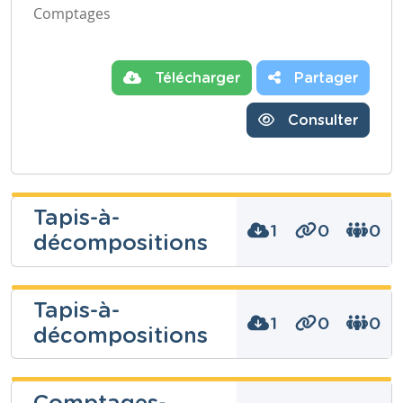
Comptages
Télécharger
Partager
Consulter
Tapis-à-
1
0
0
décompositions
Tapis-à-
1
0
0
décompositions
Niveau
Fondamental
Cours
Mathématiques