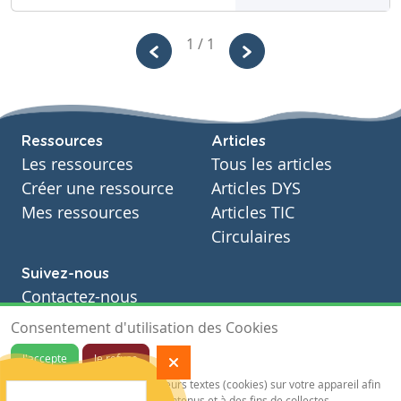
Charlotte
1 / 1
Moors
Niveau
Fondamental
Cours
Ressources
Articles
Français
Les ressources
Tous les articles
Année
Primaire – Cinquième année
Créer une ressource
Articles DYS
Tags
Mes ressources
Articles TIC
exercice défi
Circulaires
Suivez-nous
Contactez-nous
Soutien scolaire
Consentement d'utilisation des Cookies
Notre page Facebook
J'accepte
Je refuse
S'inscrire à notre newsletter
Notre site sauvegarde des traceurs textes (cookies) sur votre appareil afin
de vous garantir de meilleurs contenus et à des fins de collectes