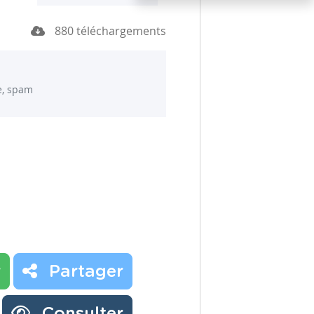
880 téléchargements
e, spam
r
Partager
Consulter