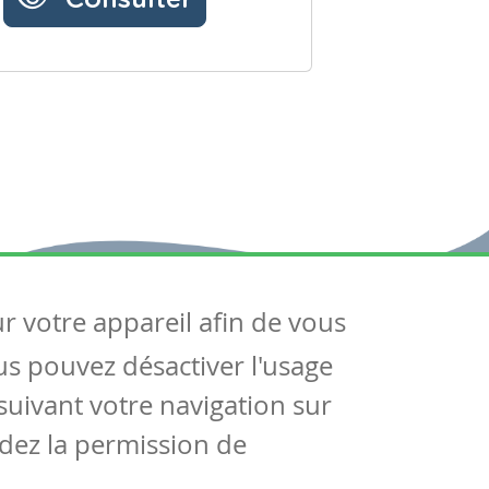
ur votre appareil afin de vous
uivez-nous
ous pouvez désactiver l'usage
ntactez-nous
Soutien scolaire
uivant votre navigation sur
Notre page Facebook
dez la permission de
S'inscrire à notre newsletter