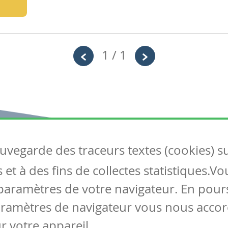
1 / 1
auvegarde des traceurs textes (cookies) s
Articles
S
et à des fins de collectes statistiques.V
Tous les articles
Co
Articles DYS
paramètres de votre navigateur. En pours
Articles TIC
aramètres de navigateur vous nous accor
Circulaires
r votre appareil.