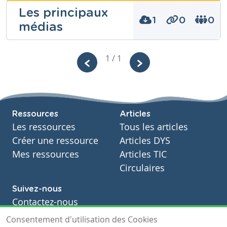
Kevin Barba
Les principaux
1
0
0
médias
Niveau
Secondaire
Kevin Barba
1 / 1
Cours
Sciences humaines
Année
Secondaire – Troisième année
Niveau
Secondaire
Tags
Cours
Ressources
Articles
Sciences humaines
Les ressources
Tous les articles
Année
Secondaire – Troisième année
Créer une ressource
Articles DYS
Tags
Mes ressources
Articles TIC
Circulaires
Suivez-nous
Contactez-nous
Soutien scolaire
Consentement d'utilisation des Cookies