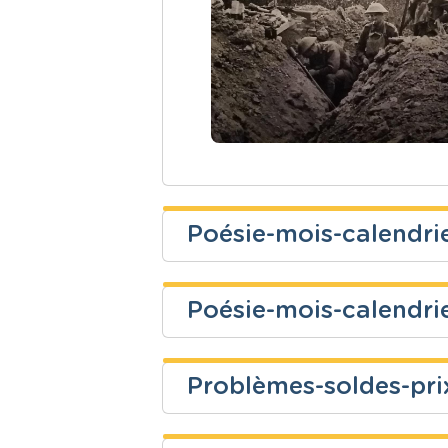
Poésie-mois-calendri
Christelle Lemaire
Poésie-mois-calendri
Niveau
Cours
Christelle Lemaire
Fondamental
Français
Problèmes-soldes-pri
Niveau
Cours
Christelle Lemaire
Fondamental
Français