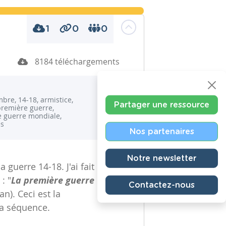
1
0
0
8184 téléchargements
bre, 14-18, armistice,
Partager une ressource
première guerre,
 guerre mondiale,
es
Nos partenaires
Notre newsletter
a guerre 14-18. J'ai fait
: "
La première guerre
Contactez-nous
n). Ceci est la
la séquence.