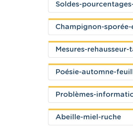
Soldes-pourcentages
Niveau
Cours
Christelle Lemaire
Fondamental
Mathématiq
Champignon-sporée-
Niveau
Cours
Christelle Lemaire
Fondamental
Mathématiq
Mesures-rehausseur-ta
Niveau
Cours
Christelle Lemaire
Fondamental
Eveil scienti
Poésie-automne-feuil
Niveau
Cours
Christelle Lemaire
Fondamental
Mathématiq
Problèmes-informatio
Niveau
Cours
Christelle Lemaire
Fondamental
Français
Abeille-miel-ruche
Niveau
Cours
Christelle Lemaire
Fondamental
Mathématiq