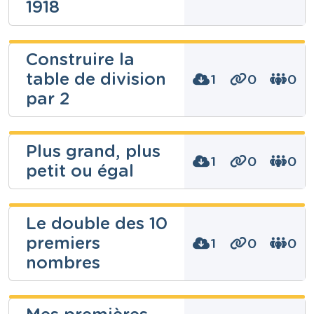
1918
Fabienne
Construire la
Evrard
table de division
1
0
0
Niveau
par 2
Fondamental
Cours
Eveil historique
Fabienne
Plus grand, plus
Année
Evrard
4 années
1
0
0
petit ou égal
Tags
11 novembre, 14-18, armistice, guerre, première
Niveau
Fondamental
guerre, première guerre mondiale
Fabienne
Cours
Le double des 10
Mathématiques
Evrard
premiers
Année
1
0
0
Primaire – Deuxième année
Niveau
nombres
Fondamental
Tags
2, diviser, représenter, tables de multiplication
Cours
Mathématiques
Fabienne
Année