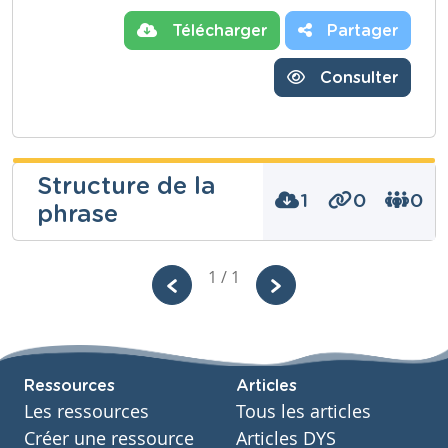
Télécharger
Partager
Consulter
Structure de la
1
0
0
phrase
1 / 1
Niveau
Fondamental
Cours
Néerlandais
Ressources
Articles
Année
Primaire – Sixième année
Les ressources
Tous les articles
Tags
Créer une ressource
Articles DYS