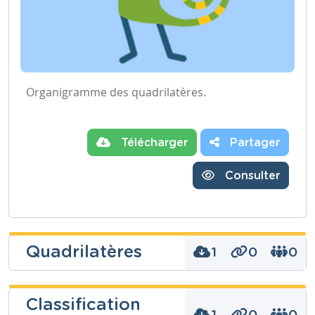
Organigramme des quadrilatères.
Télécharger
Partager
Consulter
Quadrilatères
1
0
0
Gatien de
Classification
Radzitzky