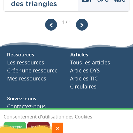
1
0
0
des triangles
Niveau
Secondaire
Gatien de
1 / 1
Cours
Mathématiques
Radzitzky
Année
Secondaire – Première année
Niveau
Secondaire
Tags
Cours
Ressources
Articles
Mathématiques
Les ressources
Tous les articles
Année
Secondaire – Première année
Créer une ressource
Articles DYS
Tags
Mes ressources
Articles TIC
Circulaires
Suivez-nous
Contactez-nous
Soutien scolaire
Consentement d'utilisation des Cookies
Notre page Facebook
J'accepte
Je refuse