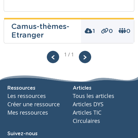
Camus-thèmes-
1
0
0
Etranger
1 / 1
Niveau
Secondaire
Cours
Français
Ressources
Articles
Année
Secondaire – Sixième année
Les ressources
Tous les articles
Tags
Créer une ressource
Articles DYS
Camus, Etranger
Mes ressources
Articles TIC
Circulaires
Suivez-nous