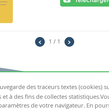
Télécharge
1 / 1
auvegarde des traceurs textes (cookies) s
Articles
S
et à des fins de collectes statistiques.V
Tous les articles
Co
Articles DYS
paramètres de votre navigateur. En pours