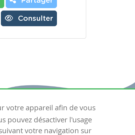
r
Partager
Consulter
ur votre appareil afin de vous
uivez-nous
ous pouvez désactiver l'usage
ntactez-nous
Soutien scolaire
uivant votre navigation sur