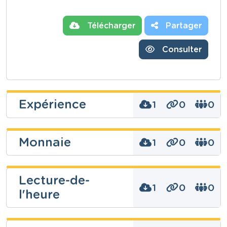
Télécharger
Partager
Consulter
Expérience
1
0
0
Monnaie
1
0
0
Niveau
Fondamental
Cours
Lecture-de-
Eveil scientifique
1
0
0
l'heure
Niveau
Année
Fondamental
Primaire – Cinquième année
Cours
Tags
Mathématiques