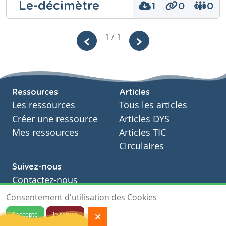
Le-décimètre
1
0
0
Année
Primaire – Troisième année
Niveau
Fondamental
Tags
1 / 1
Cours
Mathématiques
Niveau
Année
Fondamental
Primaire – Troisième année
Cours
Tags
Mathématiques
Ressources
Articles
Année
Primaire – Troisième année
Les ressources
Tous les articles
Tags
Créer une ressource
Articles DYS
décimètre
Mes ressources
Articles TIC
Circulaires
Suivez-nous
Pourquoi peut-on écrire en l'air avec un feutre et
Contactez-nous
non un stylo?
Soutien scolaire
Consentement d'utilisation des Cookies
Notre page Facebook
Synthèse sur l'euro
J'accepte
Je refuse
Télécharger
Partager