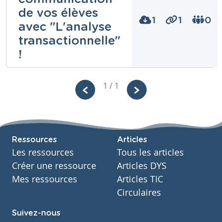
de vos élèves
1
1
0
avec "L'analyse
transactionnelle"
!
Feel .school
1 / 1
Niveau
Secondaire
Cours
Ressources
Articles
Ressources transversales
Les ressources
Tous les articles
Année
7 années
Créer une ressource
Articles DYS
Tags
Mes ressources
Articles TIC
bien être, climat scolaire, communication,
cyberharcèlement, discussion, gestion de classe,
Circulaires
gestion de conflits, harcèlement, prévention
harcèlement, psychologie, savoir-être, soft skills,
Suivez-nous
titulaire