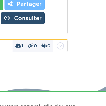
r
Partager
Consulter
1
0
0
t la dame rose" savoir
réponse