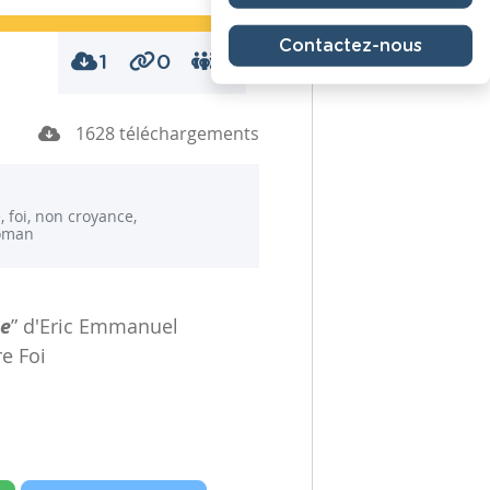
Contactez-nous
1
0
0
1628 téléchargements
, foi, non croyance,
roman
se
” d'Eric Emmanuel
re Foi