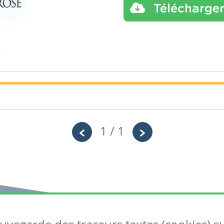
Télécharge
1 / 1
Année
Tags
Primaire – Sixième année
Rose
Après avoir écouté la lecture de "Oscar e
écouter avec plusieurs propositions de 