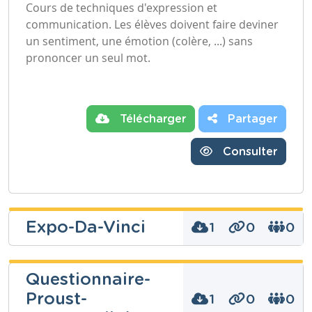
Cours de techniques d'expression et
communication. Les élèves doivent faire deviner
un sentiment, une émotion (colère, ...) sans
prononcer un seul mot.
Télécharger
Partager
Consulter
Expo-Da-Vinci
1
0
0
Questionnaire-
Proust-
Niveau
1
0
0
Secondaire