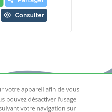
r
Partager
Consulter
ur votre appareil afin de vous
uivez-nous
ous pouvez désactiver l'usage
ntactez-nous
Soutien scolaire
uivant votre navigation sur