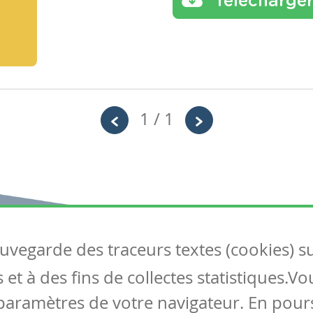
Télécharge
1 / 1
auvegarde des traceurs textes (cookies) s
Articles
S
et à des fins de collectes statistiques.V
Tous les articles
Co
Articles DYS
paramètres de votre navigateur. En pours