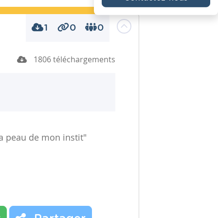
1
0
0
1806 téléchargements
 la peau de mon instit"