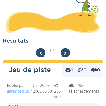
Résultats
1 / 1
Jeu de piste
1
0
0
Publié par
26-08-
792
garance pupin
2008 00:00
2061
téléchargements
vues