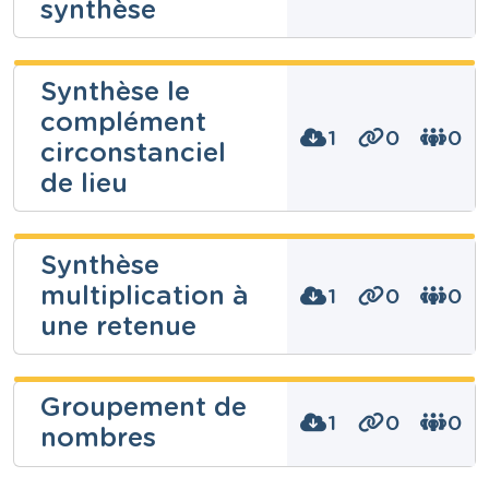
synthèse
Cours
Français
Année
chaaaa s
Primaire – Cinquième année
Synthèse le
Tags
complément
déterminants, grammaire
Niveau
Fondamental
1
0
0
circonstanciel
Cours
Mathématiques
de lieu
Année
Primaire – Cinquième année
chaaaa s
Tags
Synthèse
multiplication à
Niveau
1
0
0
Fondamental
une retenue
Cours
Français
Année
chaaaa s
Primaire – Troisième année
Groupement de
Tags
1
0
0
nombres
Niveau
Fondamental
Cours