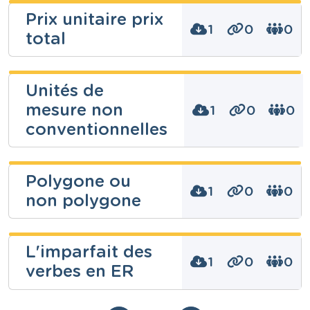
Mathématiques
chaaaa s
Prix unitaire prix
Année
Exercices récapitulatifs (peuvent être utilisés en
1
0
0
Primaire – Troisième année
total
Niveau
évaluation)
Fondamental
Tags
Cours
Mathématiques
chaaaa s
Unités de
Télécharger
Partager
Année
Primaire – Troisième année
Synthèse sur les nombres négatifs
mesure non
Niveau
1
0
0
Fondamental
Tags
Consulter
conventionnelles
Cours
Mathématiques
Télécharger
Partager
Année
chaaaa s
Primaire – Troisième année
Polygone ou
Consulter
Tags
1
0
0
non polygone
unitaire
Niveau
Fondamental
Synthèse sur le complément circonstanciel de
Cours
lieu
Mathématiques
chaaaa s
L'imparfait des
Année
1
0
0
Primaire – Troisième année
verbes en ER
Niveau
Fondamental
Tags
Télécharger
Partager
non conventionnelles, unités mesure
Cours
Synthèse sur la multiplication écrite à une
Mathématiques