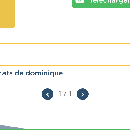
Télécharge
chats de dominique
Année
Tags
Primaire – Première année
1 / 1
Année
Tags
Primaire – Première année
Texte de lecture