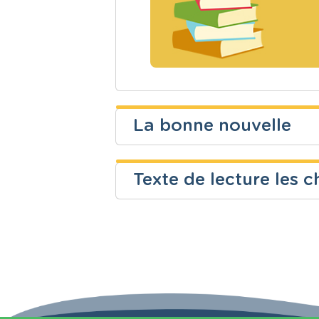
La bonne nouvelle
esen kibonge
Texte de lecture les 
Niveau
Cours
esen kibonge
Fondamental
Français
Niveau
Cours
Fondamental
Français