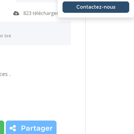
Contactez-nous
823 téléchargements
ir lire
ces .
r
Partager