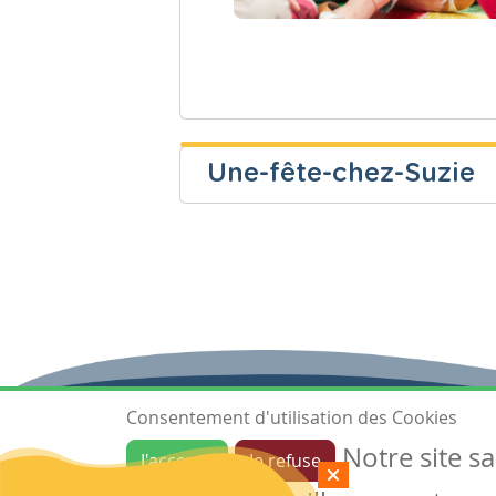
Une-fête-chez-Suzie
Niveau
Cours
Fondamental
Français
Consentement d'utilisation des Cookies
Notre site s
J'accepte
Je refuse
Ressources