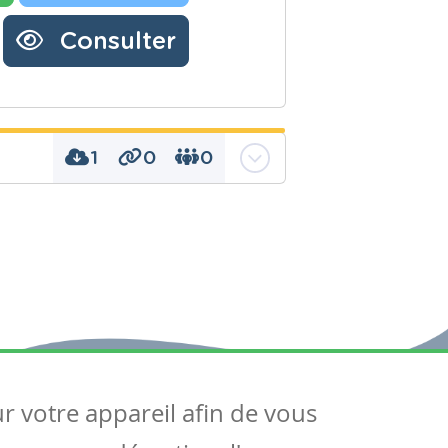
Consulter
1
0
0
ête chez Suzie"
ur votre appareil afin de vous
uivez-nous