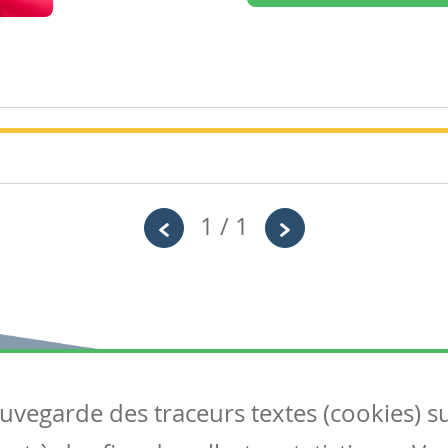
1 / 1
Année
Tags
Primaire – Deuxième année
Savoir lire- Eclat de lire Averbode "Une f
auvegarde des traceurs textes (cookies) s
Articles
S