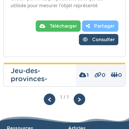
utilisée pour mesurer l'objet représenté
Télécharger
Partager
Consulter
Jeu-des-
1
0
0
provinces-
1 / 1
Niveau
Fondamental
Cours
Eveil géographique
Ressources
Articles