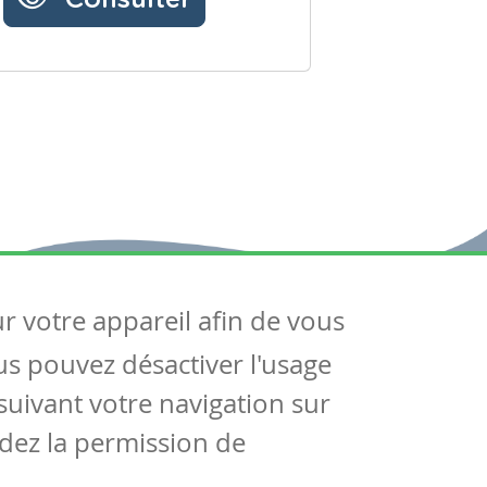
ur votre appareil afin de vous
uivez-nous
ous pouvez désactiver l'usage
ntactez-nous
Soutien scolaire
uivant votre navigation sur
Notre page Facebook
dez la permission de
S'inscrire à notre newsletter