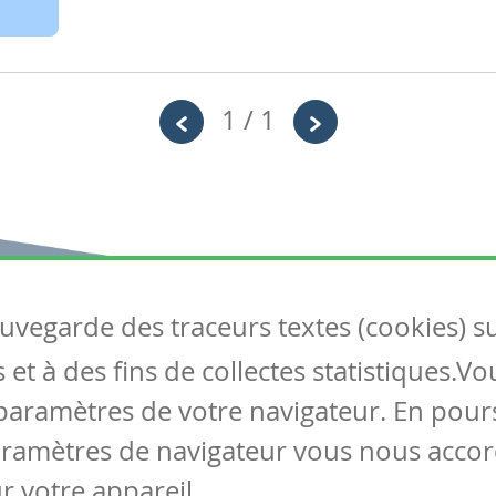
1 / 1
auvegarde des traceurs textes (cookies) s
Articles
S
et à des fins de collectes statistiques.V
Tous les articles
Co
Articles DYS
paramètres de votre navigateur. En pours
Articles TIC
aramètres de navigateur vous nous accor
Circulaires
r votre appareil.