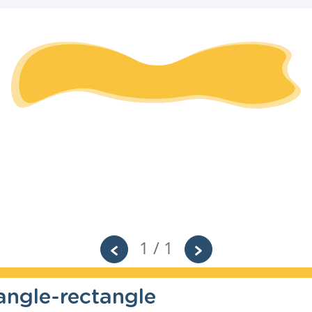
1 / 1
angle-rectangle