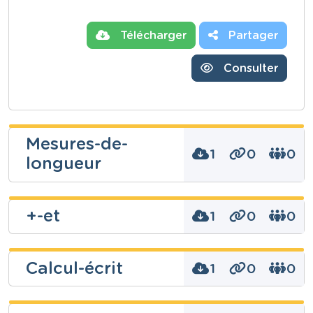
Télécharger
Partager
Consulter
Mesures-de-
1
0
0
longueur
+-et
1
0
0
Niveau
Fondamental
Cours
Calcul-écrit
1
0
0
Mathématiques
Niveau
Année
Fondamental
Primaire – Sixième année