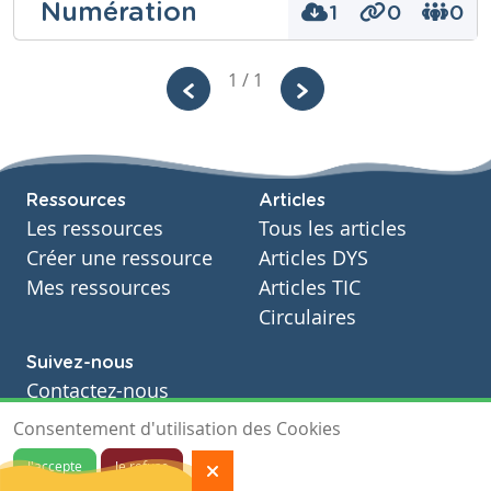
Cours
Tags
Numération
1
0
0
Mathématiques
Niveau
Année
Fondamental
Primaire – Quatrième année
1 / 1
Cours
Tags
Mathématiques
Niveau
Année
Fondamental
Primaire – Sixième année
Cours
Tags
Mathématiques
Ressources
Articles
Année
Primaire – Sixième année
Les ressources
Tous les articles
Tags
Créer une ressource
Articles DYS
Mes ressources
Articles TIC
Circulaires
Suivez-nous
Contactez-nous
Contrôle sur les mesures de longueur
Soutien scolaire
Consentement d'utilisation des Cookies
Notre page Facebook
J'accepte
Je refuse