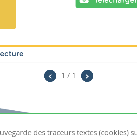
Télécharge
lecture
1 / 1
Année
Tags
Primaire – Deuxième année
Idée de questionnaire sur un album éclat d
le Taquin" dans le cadre d'un rallye lectu
auvegarde des traceurs textes (cookies) s
Articles
S