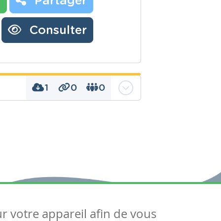
r
Partager
Consulter
1
0
0
e lire, "La Chipie et
re
ur votre appareil afin de vous
uivez-nous