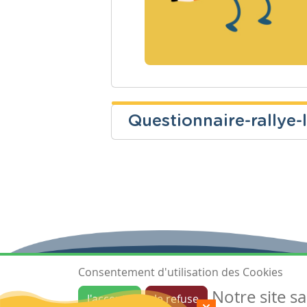
Questionnaire-rallye-
Sabine Degauque
Niveau
Cours
Fondamental
Français
Consentement d'utilisation des Cookies
Notre site s
J'accepte
Je refuse
Ressources