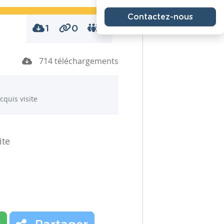
Contactez-nous
1
0
0
714 téléchargements
acquis visite
ite