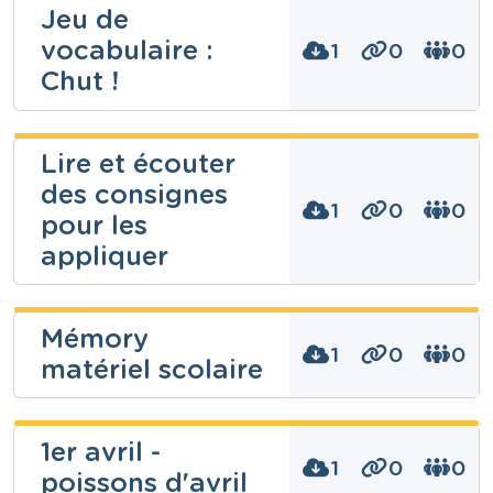
Jeu de
vocabulaire :
1
0
0
Chut !
Renaud
Lire et écouter
Thoma
des consignes
1
0
0
Niveau
pour les
Fondamental
appliquer
Cours
Français
Année
Renaud
Primaire – Troisième année
Mémory
Thoma
Tags
1
0
0
jeu, Vocabulaire
matériel scolaire
Niveau
Fondamental
Renaud
Cours
1er avril -
Français
Thoma
1
0
0
poissons d'avril
Année