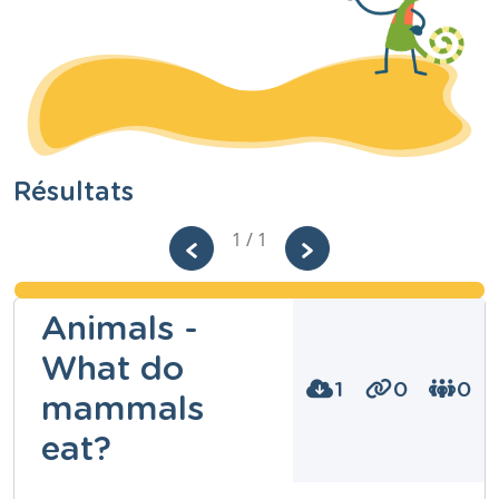
Résultats
1 / 1
Animals -
What do
1
0
0
mammals
eat?