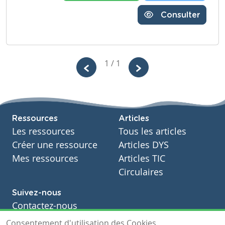
Consulter
1 / 1
Ressources
Articles
Les ressources
Tous les articles
Créer une ressource
Articles DYS
Mes ressources
Articles TIC
Circulaires
Suivez-nous
Contactez-nous
Soutien scolaire
Consentement d'utilisation des Cookies