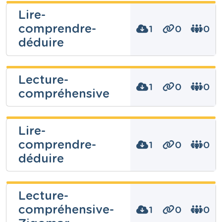
Lire-
comprendre-
1
0
0
déduire
Lecture-
1
0
0
compréhensive
Niveau
Fondamental
Cours
Français
Lire-
Année
Primaire – Troisième année
comprendre-
Niveau
1
0
0
Fondamental
Tags
déduire
Cours
Français
Année
Primaire – Troisième année
Lecture-
Tags
compréhensive-
Niveau
1
0
0
Fondamental