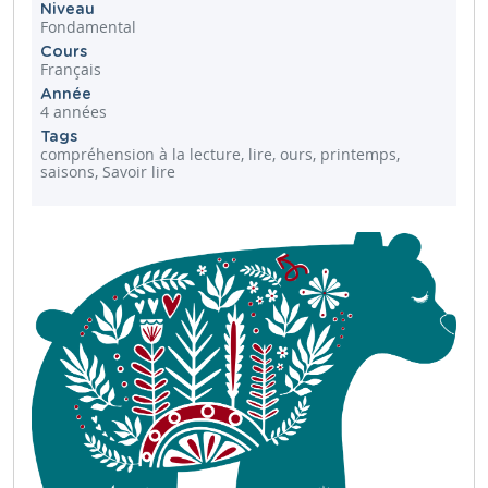
Niveau
Fondamental
Cours
Français
Année
4 années
Tags
compréhension à la lecture, lire, ours, printemps,
saisons, Savoir lire