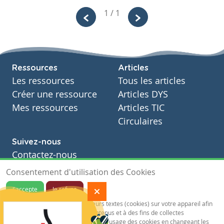
1 / 1
Ressources
Articles
Les ressources
Tous les articles
Créer une ressource
Articles DYS
Mes ressources
Articles TIC
Circulaires
Suivez-nous
Contactez-nous
Soutien scolaire
Consentement d'utilisation des Cookies
Notre page Facebook
J'accepte
Je refuse
S'inscrire à notre newsletter
Notre site sauvegarde des traceurs textes (cookies) sur votre appareil afin
de vous garantir de meilleurs contenus et à des fins de collectes
statistiques.Vous pouvez désactiver l'usage des cookies en changeant les